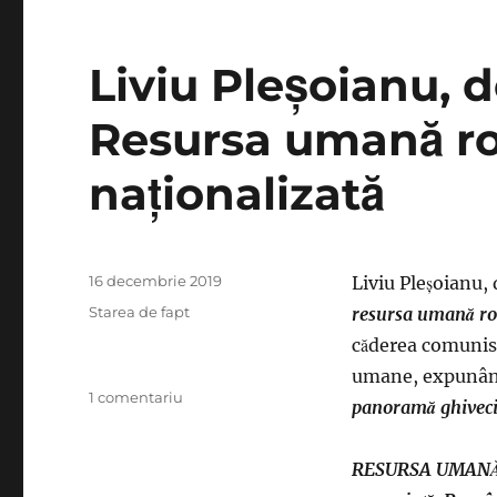
un
ocean
de
Liviu Pleşoianu, d
beznă,
ne
paşte
Resursa umană r
ratarea
istorică
naţionalizată
Publicat
16 decembrie 2019
Liviu Pleşoianu,
pe
Categorii
Starea de fapt
resursa umană ro
căderea comunism
umane, expunân
la
1 comentariu
panoramă
ghivec
Liviu
Pleşoianu,
delir
RESURSA UMANĂ r
nemărginit: