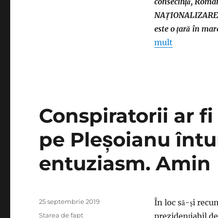
consecință, Român
Resursa
NAȚIONALIZAREA 
umană
românească
este o țară în ma
trebuie
mult
naţionalizată
Conspiratorii ar fi
pe Pleşoianu întu
entuziasm. Amin
Publicat
25 septembrie 2019
În loc să-şi recu
pe
Categorii
Starea de fapt
prezidenţiabil d