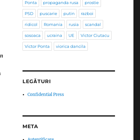
Ponta
propaganda rusa
prostie
PSD
puscarie
putin
razboi
ridicol
Romania
rusia
scandal
sosoaca
ucraina
UE
Victor Ciutacu
Victor Ponta
viorica dancila
an
n
LEGĂTURI
Confidential Press
META
Autentificare