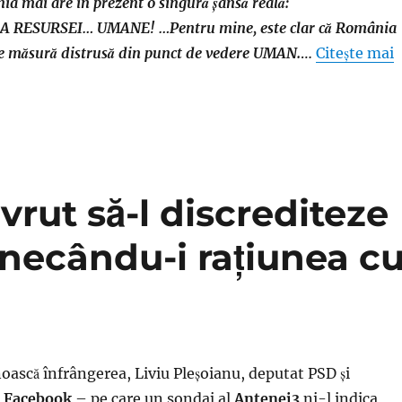
ia mai are în prezent o singură șansă reală:
RESURSEI… UMANE! …Pentru mine, este clar că România
re măsură distrusă din punct de vedere UMAN.
…
Citește mai
 vrut să-l discrediteze
necându-i raţiunea c
noască înfrângerea, Liviu Pleşoianu, deputat PSD şi
e
Facebook
– pe care un sondaj al
Antenei3
ni-l indica