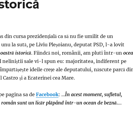
storică
s din cursa prezidenţială ca să nu fie umilit de un
unu la sută, pe Liviu Pleşoianu, deputat PSD, l-a lovit
oastră istorică
. Fiindcă noi, românii, am pluti într-un
oce
l neliniştii sale vi-l spun eu: majoritatea, indiferent pe
împărtăşeşte ideile creţe ale deputatului, născute parcă di
l Castro şi a Ecaterinei cea Mare.
 pe pagina sa de
Facebook
:
…În acest moment, sufletul,
i român sunt un licăr plăpând într-un ocean de beznă.
…