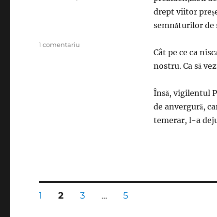
drept viitor preş
semnăturilor de 
la
1 comentariu
Cât pe ce ca nisc
Conspiratorii
ar
nostru. Ca să vez
fi
vrut
Însă, vigilentul 
să-
l
de anvergură, ca
discrediteze
temerar, l-a de
pe
Pleşoianu
întunecându-
i
raţiunea
cu
entuziasm.
Paginație
PAGINĂ
PAGINĂ
PAGINĂ
PAGINĂ
1
2
3
…
5
Amin