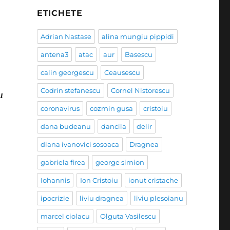
ETICHETE
Adrian Nastase
alina mungiu pippidi
antena3
atac
aur
Basescu
calin georgescu
Ceausescu
Codrin stefanescu
Cornel Nistorescu
u
coronavirus
cozmin gusa
cristoiu
dana budeanu
dancila
delir
diana ivanovici sosoaca
Dragnea
gabriela firea
george simion
Iohannis
Ion Cristoiu
ionut cristache
ipocrizie
liviu dragnea
liviu plesoianu
marcel ciolacu
Olguta Vasilescu