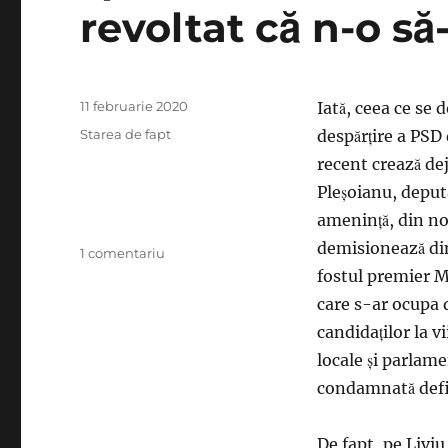
revoltat că n-o să
Publicat
11 februarie 2020
Iată, ceea ce se 
pe
Categorii
Starea de fapt
despărţire a PSD 
recent crează dej
Pleşoianu, deput
ameninţă, din no
demisionează din
la
1 comentariu
Liviu
fostul premier 
Pleşoianu
care s-ar ocupa 
aruncă
candidaţilor la v
un
«Hai,
locale şi parlame
pa!»
condamnată defini
spre
PSD,
însă
De fapt, pe Liviu