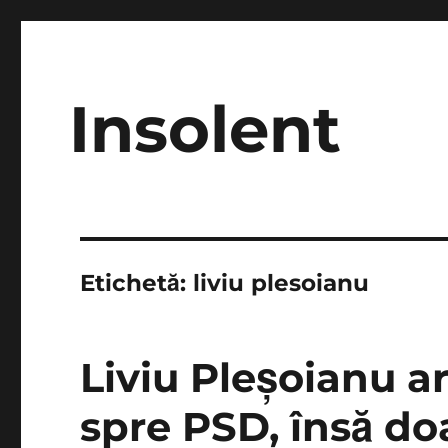
Insolent
Etichetă:
liviu plesoianu
Liviu Pleşoianu a
spre PSD, însă do