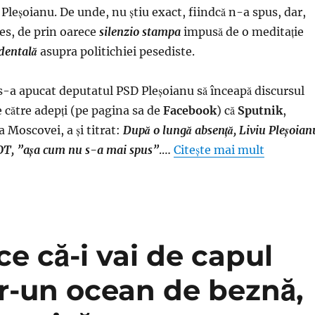
 Pleşoianu. De unde, nu ştiu exact, fiindcă n-a spus, dar,
les, de prin oarece
silenzio stampa
impusă de o meditaţie
dentală
asupra politichiei pesediste.
u s-a apucat deputatul PSD Pleşoianu să înceapă discursul
e către adepţi (pe pagina sa de
Facebook
) că
Sputnik
,
a Moscovei, a şi titrat:
După o lungă absență, Liviu Pleșoian
OT, ”așa cum nu s-a mai spus”
.…
Citește mai mult
ce că-i vai de capul
tr-un ocean de beznă,