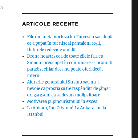
ză
ARTICOLE RECENTE
File din metamorfoza lui Turcescu sau după
ce a pupat în tur niscai pantaloni roșii,
fluturele redevine omidă
Drona noastră cea de toate zilele față cu
Simion, preocupat în continuare să promită
paradis, chiar dacă nu poate oferi decât
infern
Aiurările generalului Străinu sau nu-i
nevoie ca prostia să fie răspândită de țânțari
ori gărgăuni ca să devină molipsitoare
Motivarea pupincurismului în exces
La Ankara, Ion Cristoiu! La Ankara, nu la
Istanbul