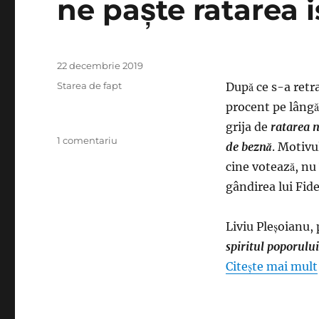
ne paşte ratarea i
Publicat
22 decembrie 2019
pe
Categorii
Starea de fapt
După ce s-a retra
procent pe lângă 
grija de
ratarea n
la
1 comentariu
de beznă
. Motivu
Liviu
cine votează, nu 
Pleşoianu
zice
gândirea lui Fide
că-
i
Liviu Pleşoianu,
vai
de
spiritul poporulu
capul
Citește mai mult
nostru:
Plutim
într-