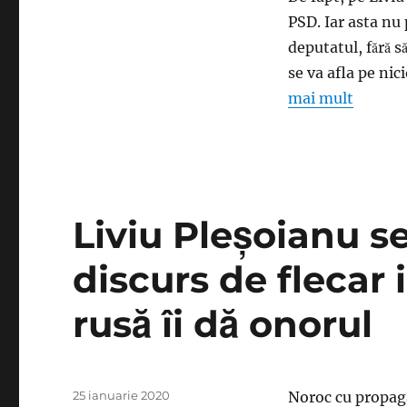
doar
PSD. Iar asta nu 
pe
deputatul, fără s
Facebook.
E
se va afla pe nic
revoltat
mai mult
că
n-
o
să-
l
pună
Liviu Pleşoianu s
Tudose
pe
listă
discurs de flecar
rusă îi dă onorul
Publicat
25 ianuarie 2020
Noroc cu propaga