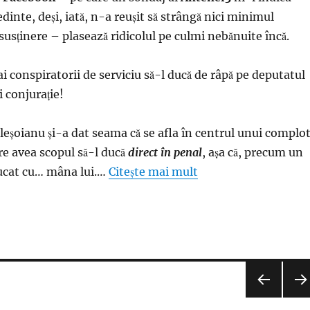
edinte, deşi, iată, n-a reuşit să strângă nici minimul
susţinere – plasează ridicolul pe culmi nebănuite încă.
ai conspiratorii de serviciu să-l ducă de râpă pe deputatul
i conjuraţie!
Pleşoianu şi-a dat seama că se afla în centrul unui complo
re avea scopul să-l ducă
direct în penal
, aşa că, precum un
jucat cu… mâna lui.…
Citește mai mult
PAGI
PAG