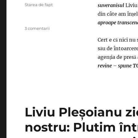
pe
Categorii
Starea de fapt
suveranisul
Liviu
din câte am înţe
aproape transcen
la
3 comentarii
Liviu
Cert e că nici n
Pleşoianu
se
său de întoarcer
întoarce
agenţia de presă 
cu
revine – spune T
un
discurs
de
flecar
inept.
Propaganda
rusă
Liviu Pleşoianu zi
îi
dă
nostru: Plutim în
onorul