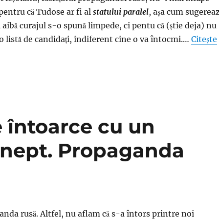
pentru că Tudose ar fi al
statului paralel
, aşa cum sugerea
ă aibă curajul s-o spună limpede, ci pentu că (ştie deja) nu
io listă de candidaţi, indiferent cine o va întocmi.…
Citește
e întoarce cu un
 inept. Propaganda
nda rusă. Altfel, nu aflam că s-a întors printre noi