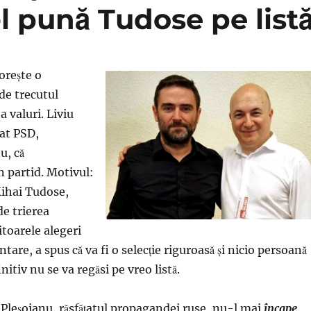
-l pună Tudose pe list
doreşte o
de trecutul
a valuri. Liviu
at PSD,
u, că
 partid. Motivul:
Mihai Tudose,
de trierea
iitoarele alegeri
ntare, a spus că va fi o selecţie riguroasă şi nicio persoană
tiv nu se va regăsi pe vreo listă.
 Pleşoianu, răsfăţatul propagandei ruse, nu-l mai
încape