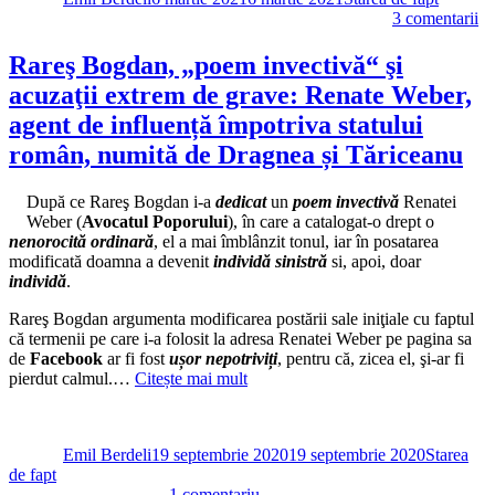
la
3 comentarii
Io
Cr
Rareş Bogdan, „poem invectivă“ şi
sp
acuzaţii extrem de grave: Renate Weber,
în
sfâ
agent de influență împotriva statului
un
român, numită de Dragnea și Tăriceanu
ma
ad
A
După ce Rareş Bogdan i-a
dedicat
un
poem invectivă
Renatei
fo
Weber (
Avocatul Poporului
), în care a catalogat-o drept o
un
nenorocită ordinară
, el a mai îmblânzit tonul, iar în posatarea
pi
modificată doamna a devenit
individă sinistră
si, apoi, doar
c
individă
.
im
Rareş Bogdan argumenta modificarea postării sale iniţiale cu faptul
că termenii pe care i-a folosit la adresa Renatei Weber pe pagina sa
de
Facebook
ar fi fost
ușor nepotriviți
, pentru că, zicea el, şi-ar fi
pierdut calmul.…
Citește mai mult
Autor
Publicat
Categorii
pe
Emil Berdeli
19 septembrie 2020
19 septembrie 2020
Starea
de fapt
la
1 comentariu