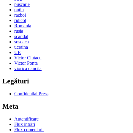
puscarie
putin
razboi
ridicol
Romania
rusia
scandal
sosoaca
ucraina
UE
Victor Ciutacu
Victor Ponta
viorica dancila
Legături
Confidential Press
Meta
Autentificare
Flux intrări
Flux comentarii