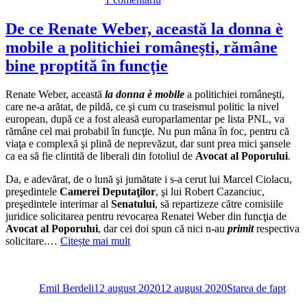
Rareş
Bogdan,
De ce Renate Weber, această la donna è
„poem
mobile a politichiei româneşti, rămâne
invectivă“
şi
bine proptită în funcţie
acuzaţii
extrem
Renate Weber, această
la donna è mobile
a politichiei româneşti,
de
care ne-a arătat, de pildă, ce şi cum cu traseismul politic la nivel
grave:
european, după ce a fost aleasă europarlamentar pe lista PNL, va
Renate
rămâne cel mai probabil în funcţie. Nu pun mâna în foc, pentru că
Weber,
viaţa e complexă şi plină de neprevăzut, dar sunt prea mici şansele
agent
ca ea să fie clintită de liberali din fotoliul de
Avocat al Poporului
.
de
influență
Da, e adevărat, de o lună şi jumătate i s-a cerut lui Marcel Ciolacu,
împotriva
preşedintele
Camerei Deputaţilor
, şi lui Robert Cazanciuc,
statului
preşedintele interimar al
Senatului
, să repartizeze către comisiile
român,
juridice solicitarea pentru revocarea Renatei Weber din funcţia de
numită
Avocat al Poporului
, dar cei doi spun că nici n-au
primit
respectiva
de
solicitare.…
Citește mai mult
Dragnea
și
Autor
Publicat
Categorii
Tăriceanu
pe
Emil Berdeli
12 august 2020
12 august 2020
Starea de fapt