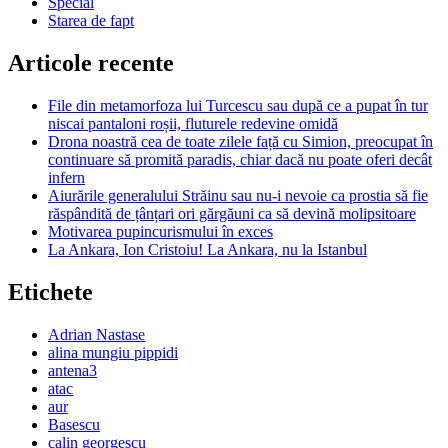
Special
Starea de fapt
Articole recente
File din metamorfoza lui Turcescu sau după ce a pupat în tur
niscai pantaloni roșii, fluturele redevine omidă
Drona noastră cea de toate zilele față cu Simion, preocupat în
continuare să promită paradis, chiar dacă nu poate oferi decât
infern
Aiurările generalului Străinu sau nu-i nevoie ca prostia să fie
răspândită de țânțari ori gărgăuni ca să devină molipsitoare
Motivarea pupincurismului în exces
La Ankara, Ion Cristoiu! La Ankara, nu la Istanbul
Etichete
Adrian Nastase
alina mungiu pippidi
antena3
atac
aur
Basescu
calin georgescu