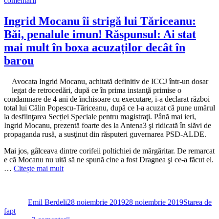
comentarii
Renate
Weber
Ingrid Mocanu îi strigă lui Tăriceanu:
parcă
Băi, penalule imun! Răspunsul: Ai stat
ţine
morţiş
mai mult în boxa acuzaților decât în
să
barou
definitiveze
opera
lui
Avocata Ingrid Mocanu, achitată definitiv de ICCJ într-un dosar
Dragnea:
legat de retrocedări, după ce în prima instanţă primise o
Anihilarea
condamnare de 4 ani de închisoare cu executare, i-a declarat război
DNA
total lui Călin Popescu-Tăriceanu, după ce l-a acuzat că pune umărul
la desfiinţarea Secției Speciale pentru magistraţi. Până mai ieri,
Ingrid Mocanu, prezentă foarte des la Antena3 şi ridicată în slăvi de
propaganda rusă, a susţinut din răsputeri guvernarea PSD-ALDE.
Mai jos, gâlceava dintre corifeii poltichiei de mărgăritar. De remarcat
e că Mocanu nu uită să ne spună cine a fost Dragnea şi ce-a făcut el.
…
Citește mai mult
Autor
Publicat
Categorii
pe
Emil Berdeli
28 noiembrie 2019
28 noiembrie 2019
Starea de
fapt