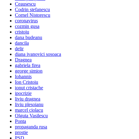
Ceausescu
Codrin stefanescu
Cornel Nistorescu
coronavirus
cozmin gusa
cristoiu
dana budeanu
dancila
delir
diana ivanovici sosoaca
Dragnea
gabriela firea
george simion
Iohannis
Ion Cristoiu
ionut cristache
ipocrizie
liviu dragnea
liviu plesoianu
marcel ciolacu
Olguta Vasilescu
Ponta
propaganda rusa
prostie
PSD