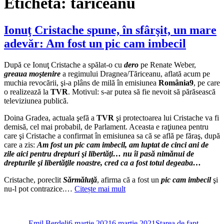
Etichetă:
tariceanu
Ionuţ Cristache spune, în sfârşit, un mare
adevăr: Am fost un pic cam imbecil
După ce Ionuţ Cristache a spălat-o cu
dero
pe Renate Weber,
greaua moştenire
a regimului Dragnea/Tăriceanu, aflată acum pe
muchia revocării, şi-a plâns de milă în emisiunea
România9
, pe care
o realizează la
TVR
. Motivul: s-ar putea să fie nevoit să părăsească
televiziunea publică.
Doina Gradea, actuala şefă a
TVR
şi protectoarea lui Cristache va fi
demisă, cel mai probabil, de Parlament. Aceasta e raţiunea pentru
care şi Cristache a confirmat în emisiunea sa că se află pe făraş, după
care a zis:
Am fost un pic cam imbecil, am luptat de cinci ani de
zile aici pentru drepturi şi libertăţi… nu îi pasă nimănui de
drepturile şi libertăţile noastre, cred ca a fost totul degeaba…
Cristache, poreclit
Sărmăluţă
, afirma că a fost un
pic cam imbecil
şi
nu-l pot contrazice.…
Citește mai mult
Autor
Publicat
Categorii
pe
Emil Berdeli
6 martie 2021
6 martie 2021
Starea de fapt