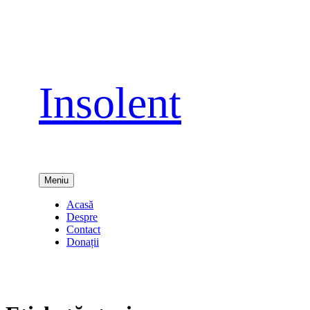
Sari
la
conținut
Insolent
Meniu
Acasă
Despre
Contact
Donații