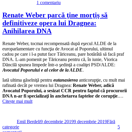
la
1 comentariu
De
ce
Renate Weber parcă ţine morţiş să
Renate
definitiveze opera lui Dragnea:
Weber,
această
Anihilarea DNA
la
donna
Renate Weber, tocmai recompensată după eşecul ALDE de la
è
europarlamentare cu funcţia de Avocat al Poporului, ultimul
mobile
cadou pe care i l-a putut face Tăriceanu, pare hotărâtă să facă praf
a
DNA. L-am pomenit pe Tăriceanu pentru că, în iunie, Viorica
politichiei
Dăncilă spunea limpede într-o şedinţă a coaliţei PSD/ALDE:
româneşti,
Avocatul Poporului e al celor de la ALDE
.
rămâne
bine
Iată ultima găselniţă pentru
eutanasierea
anticorupţie, cu mult mai
proptită
rafinată decât pe vremea lui Dragnea:
Renate Weber, adică
în
Avocatul Poporului, a sesizat CCR pentru faptul că procurorii
funcţie
DNA n-ar fi specializaţi în anchetarea faptelor de corupţie
.…
Citește mai mult
Autor
Publicat
Categorii
pe
Emil Berdeli
9 decembrie 2019
9 decembrie 2019
Fără
categorie
5
la