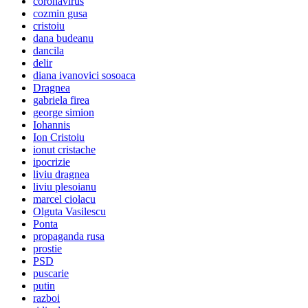
coronavirus
cozmin gusa
cristoiu
dana budeanu
dancila
delir
diana ivanovici sosoaca
Dragnea
gabriela firea
george simion
Iohannis
Ion Cristoiu
ionut cristache
ipocrizie
liviu dragnea
liviu plesoianu
marcel ciolacu
Olguta Vasilescu
Ponta
propaganda rusa
prostie
PSD
puscarie
putin
razboi