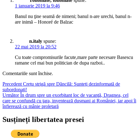
Tonomate, tonomate
spune:
1 ianuarie 2019 la 9:46
Banul nu ţine seamă de nimeni; banul n-are urechi, banul n-
are inimă – Honoré de Balzac
n.italy
spune:
22 mai 2019 la 20:52
Cu toate compromisurile facute,mare parte necesare Basescu
ramane cel mai bun politician de dupa razboi..
Comentariile sunt închise.
Navigare
Articolul
Precedent
Creţu strigă spre Dăncilă: Sunteţi dezinformată de
anterior:
subordonaţi!
în
Articolul
Următor
În drum spre un exorbitant loc de vacanţă, Dragnea, cel
articole
următor:
care se confundă cu ţara, inventează duşmani ai României, iar apoi îi
înfierează cu mânie proletară
Susțineți libertatea presei