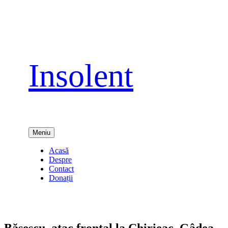
Sari
la
conținut
Insolent
Meniu
Acasă
Despre
Contact
Donații
Băsescu, atac frontal la Chirieac, Gâdea,