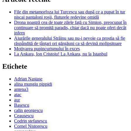
File din metamorfoza lui Turcescu sau după ce a pupat în tur
niscai pantaloni roșii, fluturele redevine omidă
Drona noastră cea de toate zilele față cu Simion, preocupat în
continuare să promită paradis, chiar dacă nu poate oferi decât
infern
Aiurările generalului Străinu sau nu-i nevoie ca prostia să fie
răspândită de țânțari ori gărgăuni ca să devină molipsitoare
Motivarea pupincurismului în exces
La Ankara, Ion Cristoiu! La Ankara, nu la Istanbul
Etichete
Adrian Nastase
alina mungiu pippidi
antena3
atac
aur
Basescu
calin georgescu
Ceausescu
Codrin stefanescu
Cornel Nistorescu