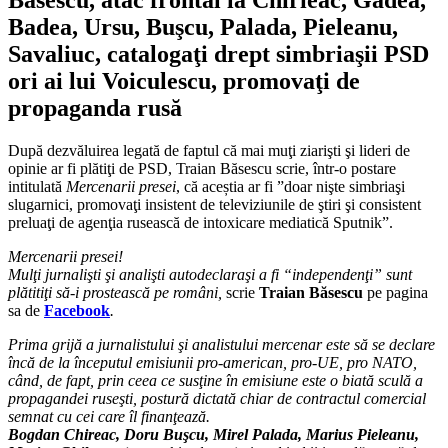
Badea, Ursu, Buşcu, Palada, Pieleanu,
Savaliuc, catalogaţi drept simbriaşii PSD
ori ai lui Voiculescu, promovaţi de
propaganda rusă
După dezvăluirea legată de faptul că mai muţi ziarişti şi lideri de
opinie ar fi plătiţi de PSD, Traian Băsescu scrie, într-o postare
intitulată
Mercenarii presei
, că aceștia ar fi ”doar nişte simbriaşi
slugarnici, promovaţi insistent de televiziunile de ştiri şi consistent
preluaţi de agenţia rusească de intoxicare mediatică Sputnik”.
Mercenarii presei!
Mulţi jurnalişti şi analişti autodeclaraşi a fi “independenţi” sunt
plătitiţi să-i prostească pe români,
scrie
Traian Băsescu
pe pagina
sa de
Facebook
.
Prima grijă a jurnalistului şi analistului mercenar este să se declare
încă de la începutul emisiunii pro-american, pro-UE, pro NATO,
când, de fapt, prin ceea ce susţine în emisiune este o biată sculă a
propagandei ruseşti, postură dictată chiar de contractul comercial
semnat cu cei care îl finanţează.
Bogdan Chireac, Doru Buşcu, Mirel Palada, Marius Pieleanu,