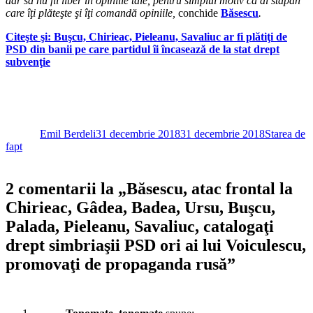
dar să nu fii liber în opiniile tale, pentru simplul motiv că ai stăpân
care îţi plăteşte şi îţi comandă opiniile,
conchide
Băsescu
.
Citeşte şi:
Buşcu, Chirieac, Pieleanu, Savaliuc ar fi plătiţi de
PSD din banii pe care partidul îi încasează de la stat drept
subvenţie
Autor
Publicat
Categorii
pe
Emil Berdeli
31 decembrie 2018
31 decembrie 2018
Starea de
fapt
2 comentarii la „Băsescu, atac frontal la
Chirieac, Gâdea, Badea, Ursu, Buşcu,
Palada, Pieleanu, Savaliuc, catalogaţi
drept simbriaşii PSD ori ai lui Voiculescu,
promovaţi de propaganda rusă”