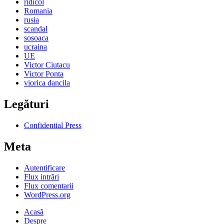
ridicol
Romania
rusia
scandal
sosoaca
ucraina
UE
Victor Ciutacu
Victor Ponta
viorica dancila
Legături
Confidential Press
Meta
Autentificare
Flux intrări
Flux comentarii
WordPress.org
Acasă
Despre