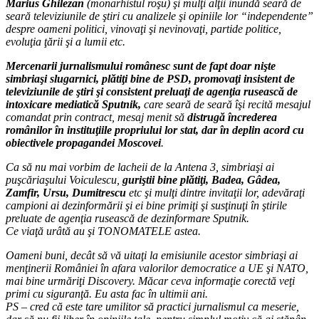
Marius Ghilezan
(monarhistul roşu) şi mulţi alţii inundă seară de
seară televiziunile de ştiri cu analizele şi opiniile lor “independente”
despre oameni politici, vinovaţi şi nevinovaţi, partide politice,
evoluţia ţării şi a lumii etc.
Mercenarii jurnalismului românesc sunt de fapt doar nişte
simbriaşi slugarnici, plătiţi bine de PSD, promovaţi insistent de
televiziunile de ştiri şi consistent preluaţi de agenţia rusească de
intoxicare mediatică Sputnik,
care seară de seară îşi recită mesajul
comandat prin contract, mesaj menit să
distrugă încrederea
românilor în instituţiile propriului lor stat, dar în deplin acord cu
obiectivele propagandei Moscovei
.
Ca să nu mai vorbim de lacheii de la Antena 3, simbriaşi ai
puşcăriaşului Voiculescu,
guriştii bine plătiţi, Badea, Gâdea,
Zamfir, Ursu, Dumitrescu
etc şi mulţi dintre invitaţii lor, adevăraţi
campioni ai dezinformării şi ei bine primiţi şi susţinuţi în ştirile
preluate de agenţia rusească de dezinformare Sputnik.
Ce viaţă urâtă au şi TONOMATELE astea.
Oameni buni, decât să vă uitaţi la emisiunile acestor simbriaşi ai
menţinerii României în afara valorilor democratice a UE şi NATO,
mai bine urmăriţi Discovery. Măcar ceva informaţie corectă veţi
primi cu siguranţă. Eu asta fac în ultimii ani.
PS – cred că este tare umilitor să practici jurnalismul ca meserie,