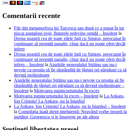
Comentarii recente
File din metamorfoza lui Turcescu sau după ce a pupat în tur
niscai pantaloni roșii, fluturele redevine omidă – Insolent
la
Drona noastră cea de toate zilele față cu Simion, preocupat în
continuare să promită paradis, chiar dacă nu poate oferi decât
infern
Drona noastră cea de toate zilele față cu Simion, preocupat în
continuare să promită paradis, chiar dacă nu poate oferi decât
infern – Insolent
la
Aiurările generalului Străinu sau nu-i
nevoie ca prostia să fie răspândită de țânțari ori gărgăuni ca să
devină molipsitoare
Aiurările generalului Străinu sau nu-i nevoie ca prostia să fie
răspândită de țânțari ori gărgăuni ca să devină molipsitoare –
Insolent
la
Motivarea pupincurismului în exces
Motivarea pupincurismului în exces – Insolent
la
La Ankara,
Ion Cristoiu! La Ankara, nu la Istanbul
La Ankara, Ion Cristoiu! La Ankara, nu la Istanbul – Insolent
la
Compilația luată drept inteligență: Neavând vorbe proprii la
purtător, Georgescu și le însușește pe ale altora
Susțineți libertatea presei